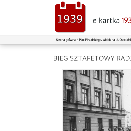
e-kartka
19
Strona główna
/
Plac Piłsudskiego, widok na ul. Ossolińs
BIEG SZTAFETOWY RA