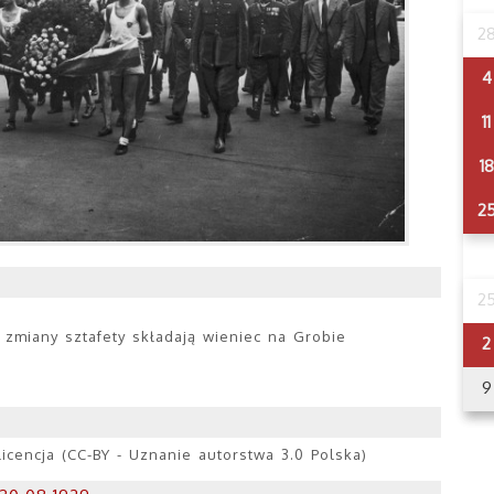
2
4
11
18
2
2
j zmiany sztafety składają wieniec na Grobie
2
9
cencja (CC-BY - Uznanie autorstwa 3.0 Polska)